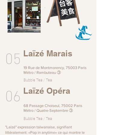
05
Laïzé Marais
19 Rue de Montmorency, 75003 Paris
Métro / Rambuteau ③
Bubble Tea / Tea
06
Laïzé Opéra
68 Passage Choiseul, 75002 Paris
Métro / Quatre-Septembre ③
Bubble Tea / Tea
"Laïzé" expression taïwanaise, signifiant
littéralement: «Pop in anytime» ce qui montre le