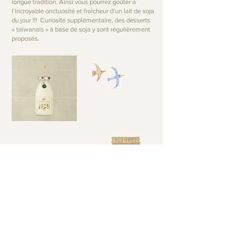
longue tradition. Ainsi vous pourrez goûter à
l’incroyable onctuosité et fraîcheur d’un lait de soja
du jour !!! Curiosité supplémentaire, des desserts
« taïwanais » à base de soja y sont régulièrement
proposés.
Ao Tao Tsu
Lyon
6 Rue du Jardin des Plantes 69001 Métro
/ Croix-Paquet
Food / Tea