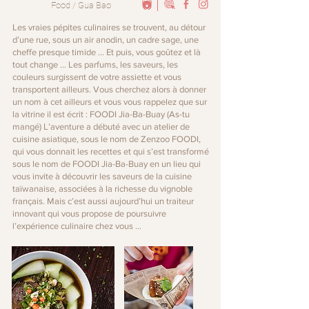
Food / Gua Bao
Les vraies pépites culinaires se trouvent, au détour
d’une rue, sous un air anodin, un cadre sage, une
cheffe presque timide … Et puis, vous goûtez et là
tout change … Les parfums, les saveurs, les
couleurs surgissent de votre assiette et vous
transportent ailleurs. Vous cherchez alors à donner
un nom à cet ailleurs et vous vous rappelez que sur
la vitrine il est écrit : FOODI Jia-Ba-Buay (As-tu
mangé) L’aventure a débuté avec un atelier de
cuisine asiatique, sous le nom de Zenzoo FOODI,
qui vous donnait les recettes et qui s’est transformé
sous le nom de FOODI Jia-Ba-Buay en un lieu qui
vous invite à découvrir les saveurs de la cuisine
taïwanaise, associées à la richesse du vignoble
français. Mais c’est aussi aujourd’hui un traiteur
innovant qui vous propose de poursuivre
l’expérience culinaire chez vous …