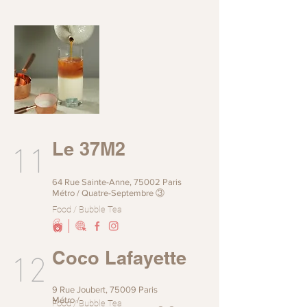
11
Le 37M2
64 Rue Sainte-Anne, 75002 Paris
Métro / Quatre-Septembre ③
Food / Bubble Tea
12
Coco Lafayette
9 Rue Joubert, 75009 Paris
Métro
/
Food / Bubble Tea